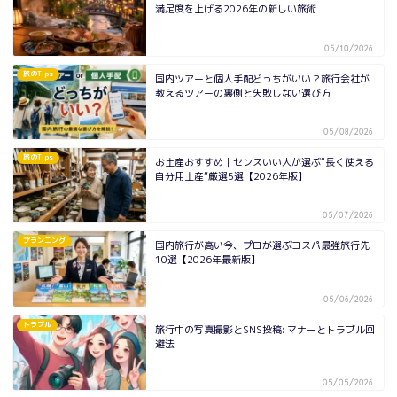
満足度を上げる2026年の新しい旅術
05/10/2026
旅のTips
国内ツアーと個人手配どっちがいい？旅行会社が
教えるツアーの裏側と失敗しない選び方
05/08/2026
旅のTips
お土産おすすめ｜センスいい人が選ぶ“長く使える
自分用土産”厳選5選【2026年版】
05/07/2026
プランニング
国内旅行が高い今、プロが選ぶコスパ最強旅行先
10選【2026年最新版】
05/06/2026
トラブル
旅行中の写真撮影とSNS投稿: マナーとトラブル回
避法
05/05/2026