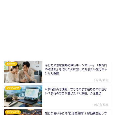
旅のTips
子どもの急な発熱で旅行キャンセル…。「数万円
の取消料」を防ぐために知っておきたい旅行キャ
ンセル保険
05/29/2026
プランニング
AI旅行計画は便利。でもそのまま信じるのは危な
い？旅行のプロが感じた「AI旅程」の注意点
05/19/2026
プランニング
旅行が高い今こそ“近場美食旅”！移動費を削って