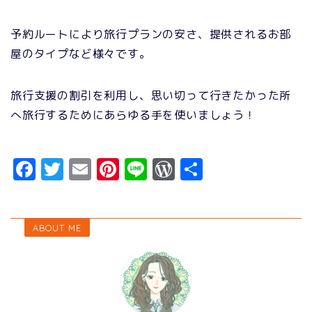
予約ルートにより旅行プランの安さ、提供されるお部
屋のタイプなど様々です。
旅行支援の割引を利用し、思い切って行きたかった所
へ旅行するためにあらゆる手を使いましょう！
F
T
E
Pi
Li
W
共
a
w
m
n
n
o
有
c
it
ai
t
e
r
e
t
l
e
d
ABOUT ME
b
e
re
P
o
r
s
re
o
t
s