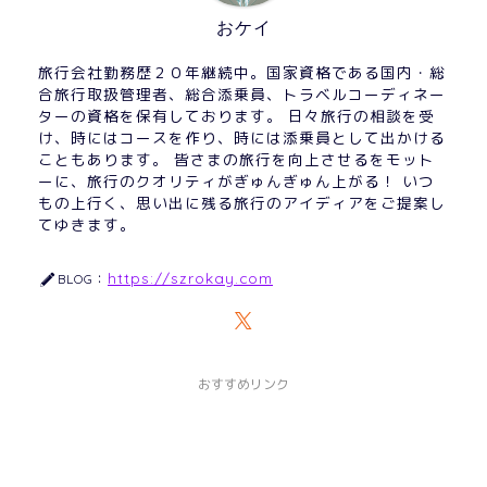
k
s
おケイ
旅行会社勤務歴２０年継続中。国家資格である国内・総
合旅行取扱管理者、総合添乗員、トラベルコーディネー
ターの資格を保有しております。 日々旅行の相談を受
け、時にはコースを作り、時には添乗員として出かける
こともあります。 皆さまの旅行を向上させるをモット
ーに、旅行のクオリティがぎゅんぎゅん上がる！ いつ
もの上行く、思い出に残る旅行のアイディアをご提案し
てゆきます。
https://szrokay.com
BLOG：
おすすめリンク