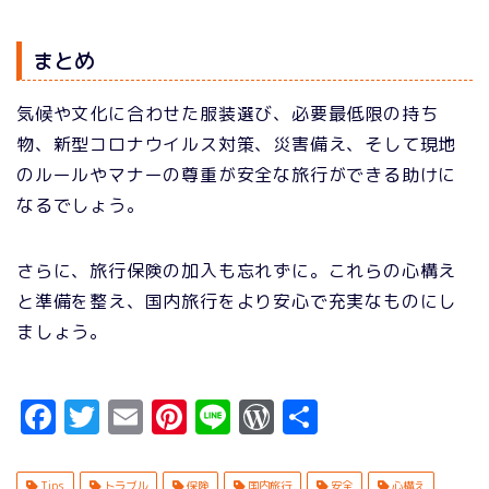
まとめ
気候や文化に合わせた服装選び、必要最低限の持ち
物、新型コロナウイルス対策、災害備え、そして現地
のルールやマナーの尊重が安全な旅行ができる助けに
なるでしょう。
さらに、旅行保険の加入も忘れずに。これらの心構え
と準備を整え、国内旅行をより安心で充実なものにし
ましょう。
F
T
E
Pi
Li
W
共
a
w
m
n
n
o
有
c
it
ai
t
e
r
Tips
トラブル
保険
国内旅行
安全
心構え