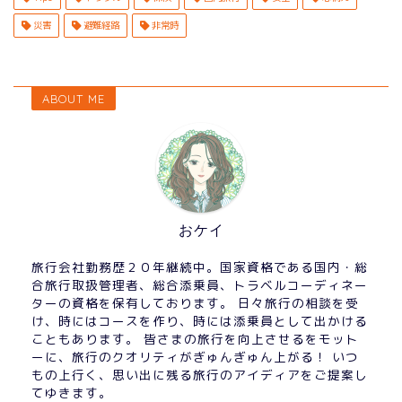
e
t
l
e
d
災害
避難経路
非常時
b
e
re
P
o
r
s
re
ABOUT ME
o
t
s
k
s
おケイ
旅行会社勤務歴２０年継続中。国家資格である国内・総
合旅行取扱管理者、総合添乗員、トラベルコーディネー
ターの資格を保有しております。 日々旅行の相談を受
け、時にはコースを作り、時には添乗員として出かける
こともあります。 皆さまの旅行を向上させるをモット
ーに、旅行のクオリティがぎゅんぎゅん上がる！ いつ
もの上行く、思い出に残る旅行のアイディアをご提案し
てゆきます。