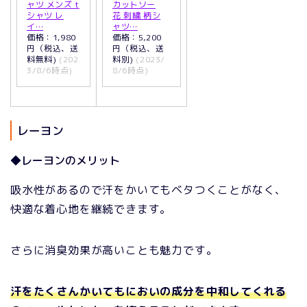
ャツ メンズ t
カットソー
シャツ レ
花 刺繍 柄シ
イ…
ャツ…
価格：1,980
価格：5,200
円（税込、送
円（税込、送
料無料)
(202
料別)
(2023/
3/8/6時点)
8/6時点)
レーヨン
◆レーヨンのメリット
吸水性があるので汗をかいてもベタつくことがなく、
快適な着心地を継続できます。
さらに消臭効果が高いことも魅力です。
汗をたくさんかいてもにおいの成分を中和してくれる