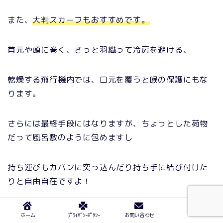
また、
大判スカーフもおすすめです。
首元や頭に巻く、さっと羽織って冷房を避ける、
乾燥する飛行機内では、口元を覆うと喉の保護にもな
ります。
さらには最終手段にはなりますが、ちょっとした荷物
だって風呂敷のように包めますし
持ち運びもカバンに突っ込んだり持ち手に結び付けた
りと自由自在ですよ！
男性も女性も気軽に使えるおすすめグッズです。
ホーム
ﾌﾟﾗｲﾊﾞｼｰﾎﾟﾘｼｰ
お問い合わせ