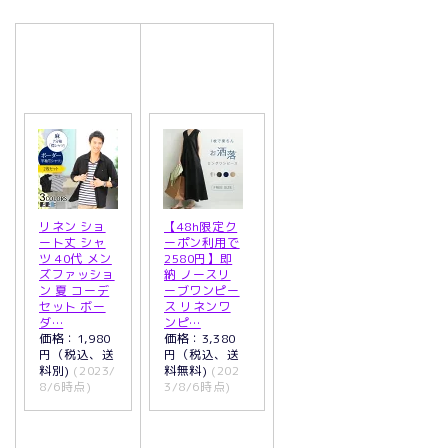
リネン ショ
【48h限定ク
ート丈 シャ
ーポン利用で
ツ 40代 メン
2580円】即
ズファッショ
納 ノースリ
ン 夏 コーデ
ーブワンピー
セット ボー
ス リネンワ
ダ…
ンピ…
価格：1,980
価格：3,380
円（税込、送
円（税込、送
料別)
(2023/
料無料)
(202
8/6時点)
3/8/6時点)