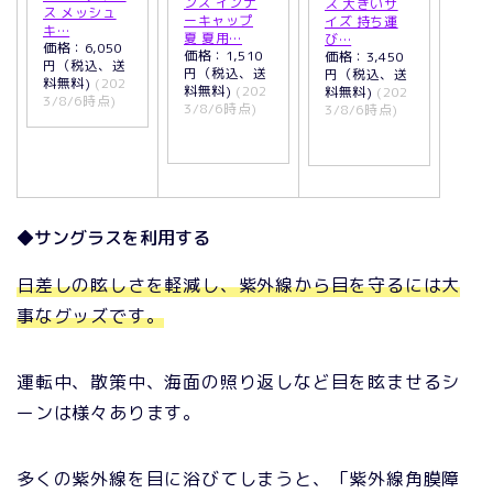
ンズ インナ
ス 大きいサ
ス メッシュ
ーキャップ
イズ 持ち運
キ…
夏 夏用…
び…
価格：6,050
価格：1,510
価格：3,450
円（税込、送
円（税込、送
円（税込、送
料無料)
(202
料無料)
(202
料無料)
(202
3/8/6時点)
3/8/6時点)
3/8/6時点)
◆サングラスを利用する
日差しの眩しさを軽減し、紫外線から目を守るには大
事なグッズです。
運転中、散策中、海面の照り返しなど目を眩ませるシ
ーンは様々あります。
多くの紫外線を目に浴びてしまうと、「紫外線角膜障