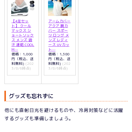
【4足セッ
アームカバー
ト】 クール
アクア 腕カ
マックス シ
バー スポー
ョートソック
ツ ロング メ
ス メンズ 吸
ンズ レディ
汗 速乾 COOL
ース UVカッ
M…
ト…
価格：1,000
価格：1,380
円（税込、送
円（税込、送
料無料)
(202
料無料)
(202
3/8/6時点)
3/8/6時点)
グッズも忘れずに
他にも直射日光を避けるものや、冷房対策などに活躍
するグッズも準備しましょう。