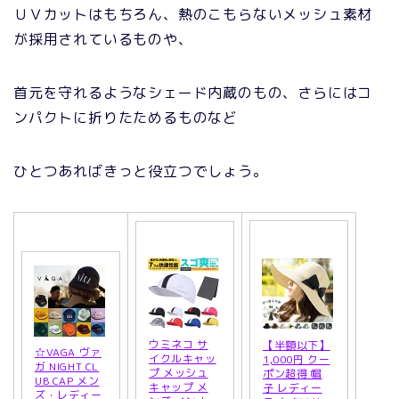
ＵＶカットはもちろん、熱のこもらないメッシュ素材
が採用されているものや、
首元を守れるようなシェード内蔵のもの、さらにはコ
ンパクトに折りたためるものなど
ひとつあればきっと役立つでしょう。
ウミネコ サ
【半額以下】
☆VAGA ヴァ
イクルキャッ
1,000円 クー
ガ NIGHT CL
プ メッシュ
ポン超得 帽
UB CAP メン
キャップ メ
子 レディー
ズ・レディー