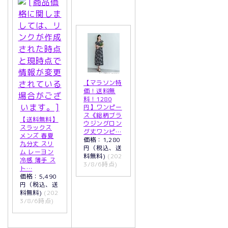
【マラソン特
価！送料無
料！1280
円】ワンピー
ス《総柄ブラ
【送料無料】
ウジングロン
スラックス
グ丈ワンピ…
メンズ 春夏
価格：1,280
九分丈 スリ
円（税込、送
ム レーヨン
料無料)
(202
冷感 薄手 ス
3/8/6時点)
ト…
価格：5,490
円（税込、送
料無料)
(202
3/8/6時点)